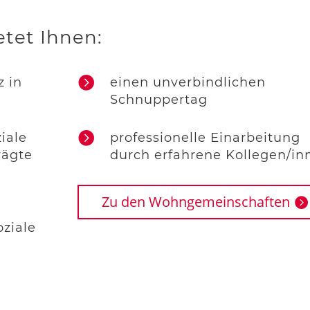
etet Ihnen:

z in
einen unverbindlichen
Schnuppertag

iale
professionelle Einarbeitung
rägte
durch erfahrene Kollegen/in
Zu den Wohngemeinschaften
ziale