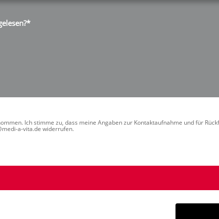
gelesen?*
nommen. Ich stimme zu, dass meine Angaben zur Kontaktaufnahme und für Rückf
o@medi-a-vita.de widerrufen.